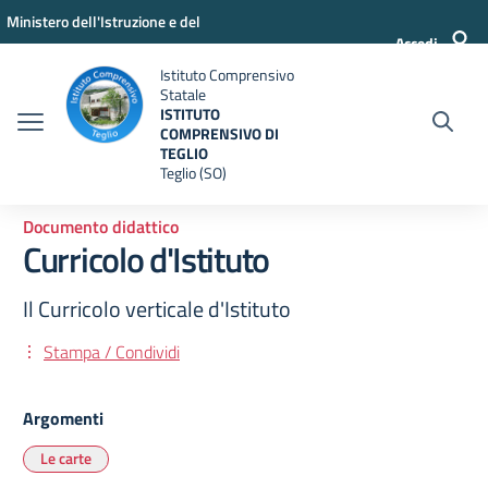
Vai ai contenuti
Vai al menu di navigazione
Vai al footer
Ministero dell'Istruzione e del
Accedi
Merito
Istituto Comprensivo
Statale
ISTITUTO
COMPRENSIVO DI
TEGLIO
Teglio (SO)
Documento didattico
Curricolo d'Istituto
Il Curricolo verticale d'Istituto
Stampa / Condividi
Argomenti
Le carte