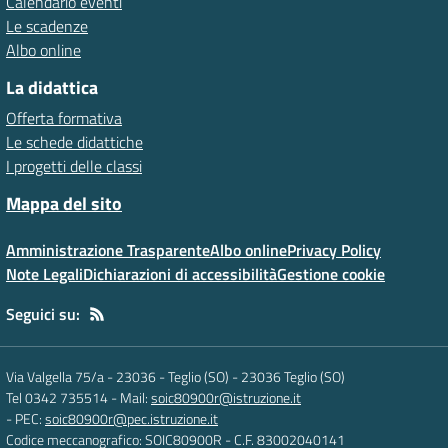
Calendario eventi
Le scadenze
Albo online
La didattica
Offerta formativa
Le schede didattiche
I progetti delle classi
Mappa del sito
Amministrazione Trasparente
Albo online
Privacy Policy
Note Legali
Dichiarazioni di accessibilità
Gestione cookie
Seguici su:
Via Valgella 75/a - 23036 - Teglio (SO)
-
23036 Teglio (SO)
Tel 0342 735514
- Mail:
soic80900r@istruzione.it
- PEC:
soic80900r@pec.istruzione.it
Codice meccanografico: SOIC80900R
- C.F. 83002040141