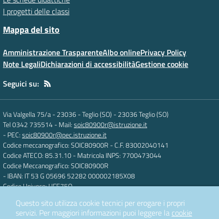
I progetti delle classi
Mappa del sito
Amministrazione Trasparente
Albo online
Privacy Policy
Note Legali
Dichiarazioni di accessibilità
Gestione cookie
Seguici su:
Via Valgella 75/a - 23036 - Teglio (SO)
-
23036 Teglio (SO)
Tel 0342 735514
- Mail:
soic80900r@istruzione.it
- PEC:
soic80900r@pec.istruzione.it
Codice meccanografico: SOIC80900R
- C.F. 83002040141
Codice ATECO: 85.31.10
- Matricola INPS: 7700473044
Codice Meccanografico: SOIC80900R
- IBAN: IT 53 G 05696 52282 000002185X08
Codice Univoco: UFE75O
Questo sito utilizza cookie tecnici per erogare i propri
servizi.
Per maggiori informazioni puoi leggere la
cookie
Concept & Design by
Designers Italia