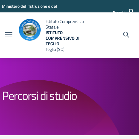
Vai ai contenuti
Vai al menu di navigazione
Vai al footer
Ministero dell'Istruzione e del
Accedi
Merito
Istituto Comprensivo
Statale
ISTITUTO
COMPRENSIVO DI
TEGLIO
Teglio (SO)
Percorsi di studio