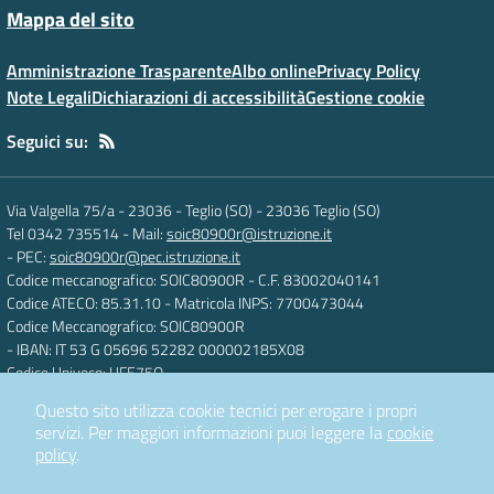
Mappa del sito
Amministrazione Trasparente
Albo online
Privacy Policy
Note Legali
Dichiarazioni di accessibilità
Gestione cookie
Seguici su:
Via Valgella 75/a - 23036 - Teglio (SO)
-
23036 Teglio (SO)
Tel 0342 735514
- Mail:
soic80900r@istruzione.it
- PEC:
soic80900r@pec.istruzione.it
Codice meccanografico: SOIC80900R
- C.F. 83002040141
Codice ATECO: 85.31.10
- Matricola INPS: 7700473044
Codice Meccanografico: SOIC80900R
- IBAN: IT 53 G 05696 52282 000002185X08
Codice Univoco: UFE75O
Questo sito utilizza cookie tecnici per erogare i propri
servizi.
Per maggiori informazioni puoi leggere la
cookie
Concept & Design by
Designers Italia
policy
.
Sito web realizzato con CMS
SCUOLASTICO