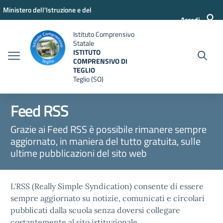
Vai ai contenuti
Vai al menu di navigazione
Vai al footer
Ministero dell'Istruzione e del
Accedi
Merito
Istituto Comprensivo
Statale
ISTITUTO
COMPRENSIVO DI
TEGLIO
Teglio (SO)
Feed RSS
Grazie ai Feed RSS è possibile rimanere sempre
aggiornato, in maniera del tutto gratuita, sulle
ultime pubblicazioni del sito web
L'RSS (Really Simple Syndication) consente di essere
sempre aggiornato su notizie, comunicati e circolari
pubblicati dalla scuola senza doversi collegare
costantemente al sito istituzionale.