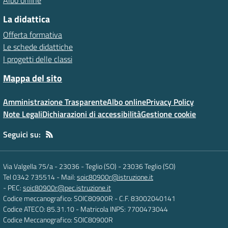
Albo online
La didattica
Offerta formativa
Le schede didattiche
I progetti delle classi
Mappa del sito
Amministrazione Trasparente
Albo online
Privacy Policy
Note Legali
Dichiarazioni di accessibilità
Gestione cookie
Seguici su:
Via Valgella 75/a - 23036 - Teglio (SO)
-
23036 Teglio (SO)
Tel 0342 735514
- Mail:
soic80900r@istruzione.it
- PEC:
soic80900r@pec.istruzione.it
Codice meccanografico: SOIC80900R
- C.F. 83002040141
Codice ATECO: 85.31.10
- Matricola INPS: 7700473044
Codice Meccanografico: SOIC80900R