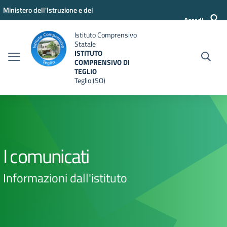
Vai ai contenuti
Vai al menu di navigazione
Vai al footer
Ministero dell'Istruzione e del
Accedi
Merito
Istituto Comprensivo
Statale
ISTITUTO
COMPRENSIVO DI
TEGLIO
Teglio (SO)
I comunicati
Informazioni dall'istituto