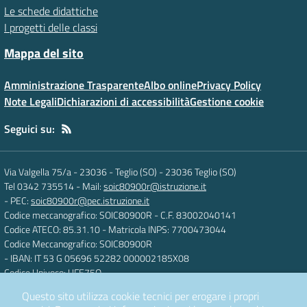
Le schede didattiche
I progetti delle classi
Mappa del sito
Amministrazione Trasparente
Albo online
Privacy Policy
Note Legali
Dichiarazioni di accessibilità
Gestione cookie
Seguici su:
Via Valgella 75/a - 23036 - Teglio (SO)
-
23036 Teglio (SO)
Tel 0342 735514
- Mail:
soic80900r@istruzione.it
- PEC:
soic80900r@pec.istruzione.it
Codice meccanografico: SOIC80900R
- C.F. 83002040141
Codice ATECO: 85.31.10
- Matricola INPS: 7700473044
Codice Meccanografico: SOIC80900R
- IBAN: IT 53 G 05696 52282 000002185X08
Codice Univoco: UFE75O
Questo sito utilizza cookie tecnici per erogare i propri