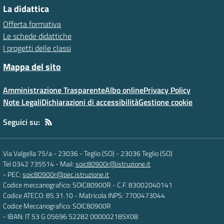
La didattica
Offerta formativa
Le schede didattiche
I progetti delle classi
Mappa del sito
Amministrazione Trasparente
Albo online
Privacy Policy
Note Legali
Dichiarazioni di accessibilità
Gestione cookie
Seguici su:
Via Valgella 75/a - 23036 - Teglio (SO)
-
23036 Teglio (SO)
Tel 0342 735514
- Mail:
soic80900r@istruzione.it
- PEC:
soic80900r@pec.istruzione.it
Codice meccanografico: SOIC80900R
- C.F. 83002040141
Codice ATECO: 85.31.10
- Matricola INPS: 7700473044
Codice Meccanografico: SOIC80900R
- IBAN: IT 53 G 05696 52282 000002185X08