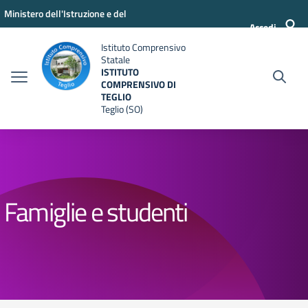
Vai ai contenuti
Vai al menu di navigazione
Vai al footer
Ministero dell'Istruzione e del
Accedi
Merito
Istituto Comprensivo
Statale
ISTITUTO
COMPRENSIVO DI
TEGLIO
Teglio (SO)
Famiglie e studenti