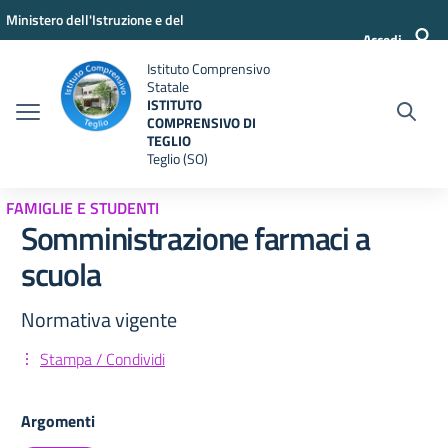
Vai ai contenuti
Vai al menu di navigazione
Vai al footer
Ministero dell'Istruzione e del
Accedi
Merito
Istituto Comprensivo
Statale
ISTITUTO
COMPRENSIVO DI
TEGLIO
Teglio (SO)
FAMIGLIE E STUDENTI
Somministrazione farmaci a
scuola
Normativa vigente
Stampa / Condividi
Argomenti