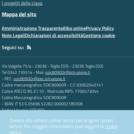
I progetti delle classi
Mappa del sito
Amministrazione Trasparente
Albo online
Privacy Policy
Note Legali
Dichiarazioni di accessibilità
Gestione cookie
Seguici su:
Via Valgella 75/a - 23036 - Teglio (SO)
-
23036 Teglio (SO)
Tel 0342 735514
- Mail:
soic80900r@istruzione.it
- PEC:
soic80900r@pec.istruzione.it
Codice meccanografico: SOIC80900R
- C.F. 83002040141
Codice ATECO: 85.31.10
- Matricola INPS: 7700473044
Codice Meccanografico: SOIC80900R
- IBAN: IT 53 G 05696 52282 000002185X08
Codice Univoco: UFE75O
Questo sito utilizza cookie tecnici per erogare i propri
servizi.
Per maggiori informazioni puoi leggere la
cookie
Concept & Design by
Designers Italia
policy
.