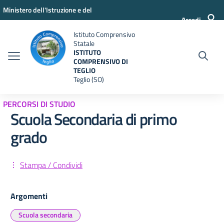
Vai ai contenuti
Vai al menu di navigazione
Vai al footer
Ministero dell'Istruzione e del
Accedi
Merito
Istituto Comprensivo
Statale
ISTITUTO
COMPRENSIVO DI
TEGLIO
Teglio (SO)
PERCORSI DI STUDIO
Scuola Secondaria di primo
grado
Stampa / Condividi
Argomenti
Scuola secondaria