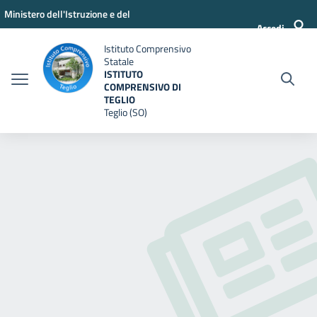
Vai ai contenuti
Vai al menu di navigazione
Vai al footer
Ministero dell'Istruzione e del
Accedi
Merito
Istituto Comprensivo
Statale
ISTITUTO
COMPRENSIVO DI
TEGLIO
Teglio (SO)