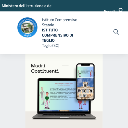
Vai ai contenuti
Vai al menu di navigazione
Vai al footer
Ministero dell'Istruzione e del
Accedi
Merito
Istituto Comprensivo
Statale
ISTITUTO
COMPRENSIVO DI
TEGLIO
Teglio (SO)