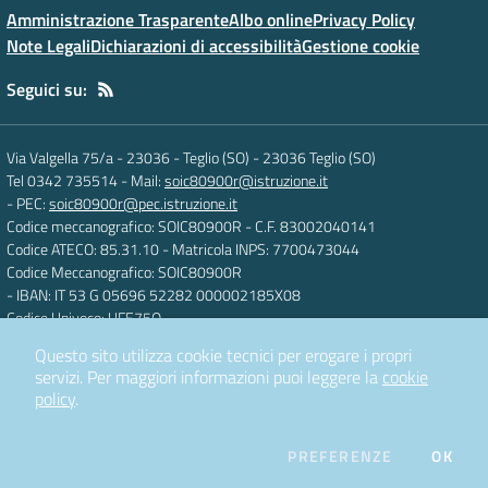
Amministrazione Trasparente
Albo online
Privacy Policy
Note Legali
Dichiarazioni di accessibilità
Gestione cookie
Seguici su:
Via Valgella 75/a - 23036 - Teglio (SO)
-
23036 Teglio (SO)
Tel 0342 735514
- Mail:
soic80900r@istruzione.it
- PEC:
soic80900r@pec.istruzione.it
Codice meccanografico: SOIC80900R
- C.F. 83002040141
Codice ATECO: 85.31.10
- Matricola INPS: 7700473044
Codice Meccanografico: SOIC80900R
- IBAN: IT 53 G 05696 52282 000002185X08
Codice Univoco: UFE75O
Questo sito utilizza cookie tecnici per erogare i propri
servizi.
Per maggiori informazioni puoi leggere la
cookie
Concept & Design by
Designers Italia
policy
.
Sito web realizzato con CMS
SCUOLASTICO
DEI COOKIE
PREFERENZE
OK