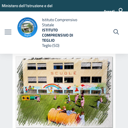
Vai ai contenuti
Vai al menu di navigazione
Vai al footer
Ministero dell'Istruzione e del
Accedi
Merito
Istituto Comprensivo
Statale
ISTITUTO
COMPRENSIVO DI
TEGLIO
Teglio (SO)