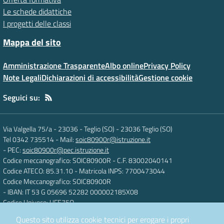
Le schede didattiche
I progetti delle classi
Mappa del sito
Amministrazione Trasparente
Albo online
Privacy Policy
Note Legali
Dichiarazioni di accessibilità
Gestione cookie
Seguici su:
Via Valgella 75/a - 23036 - Teglio (SO)
-
23036 Teglio (SO)
Tel 0342 735514
- Mail:
soic80900r@istruzione.it
- PEC:
soic80900r@pec.istruzione.it
Codice meccanografico: SOIC80900R
- C.F. 83002040141
Codice ATECO: 85.31.10
- Matricola INPS: 7700473044
Codice Meccanografico: SOIC80900R
- IBAN: IT 53 G 05696 52282 000002185X08
Codice Univoco: UFE75O
Questo sito utilizza cookie tecnici per erogare i propri