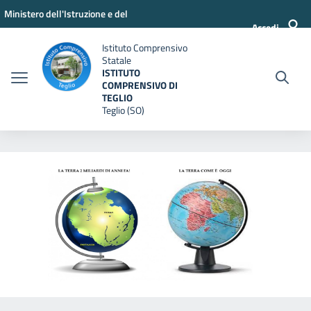
Vai ai contenuti
Vai al menu di navigazione
Vai al footer
Ministero dell'Istruzione e del
Accedi
Merito
Istituto Comprensivo
Statale
ISTITUTO
COMPRENSIVO DI
TEGLIO
Teglio (SO)